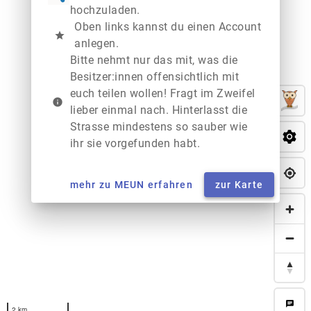
hochzuladen.
Oben links kannst du einen Account
star
anlegen.
Bitte nehmt nur das mit, was die
Besitzer:innen offensichtlich mit
euch teilen wollen! Fragt im Zweifel
info
lieber einmal nach. Hinterlasst die
Strasse mindestens so sauber wie
ihr sie vorgefunden habt.
mehr zu MEUN erfahren
zur Karte
chat
2 km