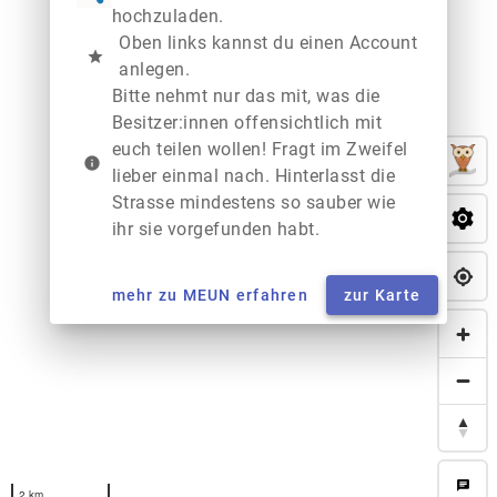
hochzuladen.
Oben links kannst du einen Account
star
anlegen.
Bitte nehmt nur das mit, was die
Besitzer:innen offensichtlich mit
euch teilen wollen! Fragt im Zweifel
info
lieber einmal nach. Hinterlasst die
Strasse mindestens so sauber wie
ihr sie vorgefunden habt.
mehr zu MEUN erfahren
zur Karte
chat
2 km