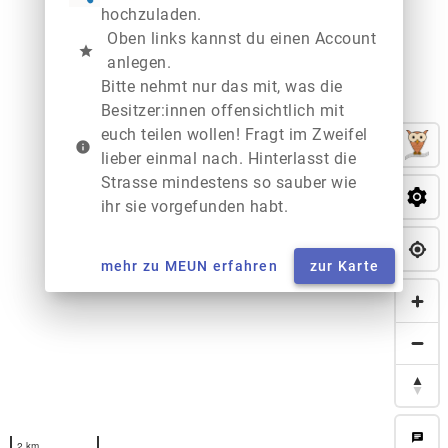
hochzuladen.
Oben links kannst du einen Account
star
anlegen.
Bitte nehmt nur das mit, was die
Besitzer:innen offensichtlich mit
euch teilen wollen! Fragt im Zweifel
info
lieber einmal nach. Hinterlasst die
Strasse mindestens so sauber wie
ihr sie vorgefunden habt.
mehr zu MEUN erfahren
zur Karte
chat
2 km