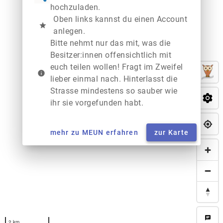
hochzuladen.
Oben links kannst du einen Account
star
anlegen.
Bitte nehmt nur das mit, was die
Besitzer:innen offensichtlich mit
euch teilen wollen! Fragt im Zweifel
info
lieber einmal nach. Hinterlasst die
Strasse mindestens so sauber wie
ihr sie vorgefunden habt.
mehr zu MEUN erfahren
zur Karte
chat
2 km