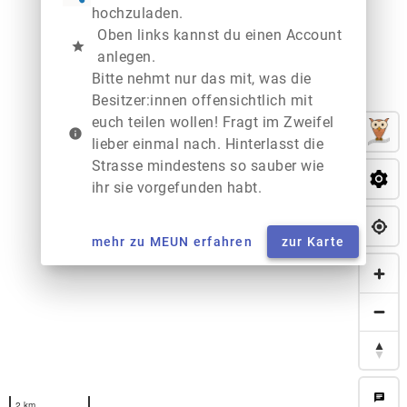
hochzuladen.
Oben links kannst du einen Account
star
anlegen.
Bitte nehmt nur das mit, was die
Besitzer:innen offensichtlich mit
euch teilen wollen! Fragt im Zweifel
info
lieber einmal nach. Hinterlasst die
Strasse mindestens so sauber wie
ihr sie vorgefunden habt.
mehr zu MEUN erfahren
zur Karte
chat
2 km