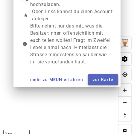
hochzuladen.
Oben links kannst du einen Account
star
anlegen.
Bitte nehmt nur das mit, was die
Besitzer:innen offensichtlich mit
euch teilen wollen! Fragt im Zweifel
info
lieber einmal nach. Hinterlasst die
Strasse mindestens so sauber wie
ihr sie vorgefunden habt.
mehr zu MEUN erfahren
zur Karte
chat
2 km