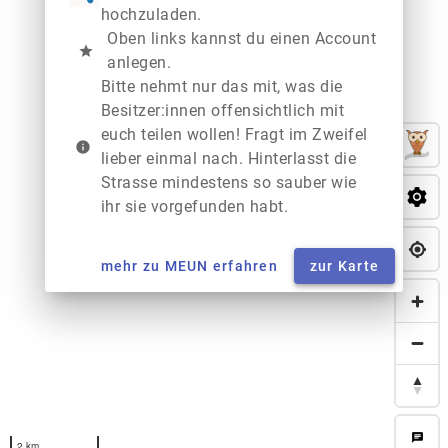
hochzuladen.
Oben links kannst du einen Account
star
anlegen.
Bitte nehmt nur das mit, was die
Besitzer:innen offensichtlich mit
euch teilen wollen! Fragt im Zweifel
info
lieber einmal nach. Hinterlasst die
Strasse mindestens so sauber wie
ihr sie vorgefunden habt.
mehr zu MEUN erfahren
zur Karte
chat
2 km